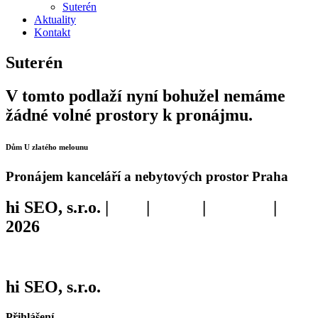
Suterén
Aktuality
Kontakt
Suterén
V tomto podlaží nyní bohužel nemáme
žádné volné prostory k pronájmu.
Dům
U zlatého melounu
Pronájem kanceláří a nebytových prostor Praha
hi SEO, s.r.o. |
web
|
studio
|
fotograf
|
2026
S námi používáte
Cookies
hi
SEO
, s.r.o.
Přihlášení