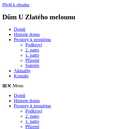
Přejít k obsahu
Dům U Zlatého melounu
Domů
Historie domu
Prostory k pronájmu
Podkroví
2. patro
1. patro
Přízemí
Suterén
Aktuality
Kontakt
Menu
Domů
Historie domu
Prostory k pronájmu
Podkroví
2. patro
1. patro
Přízemí