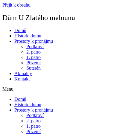
Přejít k obsahu
Dům U Zlatého melounu
Domů
Historie domu
Prostory k pronájmu
Podkroví
2. patro
1. patro
Přízemí
Suterén
Aktuality
Kontakt
Menu
Domů
Historie domu
Prostory k pronájmu
Podkroví
2. patro
1. patro
Přízemí